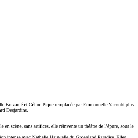
istelle Boizanté et Céline Pique remplacée par Emmanuelle Yacoubi plus
ard Desjardins.
le en scène, sans artifices, elle réinvente un théâtre de l’épure, sous le
ration intense avec Nathalie Hauwelle du Groenland Paradise. Elles